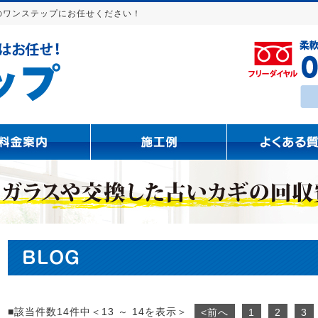
のワンステップにお任せください！
BLOG
■該当件数14件中＜13 ～ 14を表示＞
<前へ
1
2
3