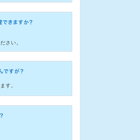
理できますか？
ください。
んですが？
します。
？