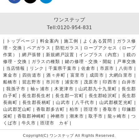
ワンステップ
Tell:0120-954-831
|
トップページ
|
料金案内
|
施工例
|
よくある質問
|
ガラス修
理・交換
|
ペアガラス
|
防犯ガラス
|
ロープアクセス（ロープ
作業）
|
網戸張替
|
新規網戸設置
|
インプラス（内窓）
|
鏡の
修理・交換
|
ガラスの種類
|
鍵の修理・交換・開錠
|
戸車交換
|
当店情報
|
リンク
|
千葉県千葉市
|
佐倉市
|
市原市
|
八街市
|
東金市
|
四街道市
|
酒々井町
|
富里市
|
成田市
|
大網白里市
|
船橋市
|
習志野市
|
市川市
|
浦安市
|
茂原市
|
印西市
|
白井市
|
我孫子市
|
袖ヶ浦市
|
木更津市
|
山武郡九十九里町
|
長生郡
白子町
|
長生郡長生村
|
長生郡一宮町
|
長生郡睦沢町
|
長生郡
長南町
|
長生郡長柄町
|
山武市
|
八千代市
|
山武郡横芝光町
|
山武郡芝山町
|
香取郡多古町
|
柏市
|
匝瑳市
|
香取市
|
印旛郡
栄町
|
香取郡神崎町
|
神栖市
|
潮来市
|
取手市
|
龍ヶ崎市
|
つ
くば市
|
牛久市
|
匝瑳市 カギ
|
Copyright(C) ワンステップ All Rights Reserved.