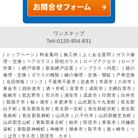
ワンステップ
Tell:0120-954-831
|
トップページ
|
料金案内
|
施工例
|
よくある質問
|
ガラス修
理・交換
|
ペアガラス
|
防犯ガラス
|
ロープアクセス（ロープ
作業）
|
網戸張替
|
新規網戸設置
|
インプラス（内窓）
|
鏡の
修理・交換
|
ガラスの種類
|
鍵の修理・交換・開錠
|
戸車交換
|
当店情報
|
リンク
|
千葉県千葉市
|
佐倉市
|
市原市
|
八街市
|
東金市
|
四街道市
|
酒々井町
|
富里市
|
成田市
|
大網白里市
|
船橋市
|
習志野市
|
市川市
|
浦安市
|
茂原市
|
印西市
|
白井市
|
我孫子市
|
袖ヶ浦市
|
木更津市
|
山武郡九十九里町
|
長生郡
白子町
|
長生郡長生村
|
長生郡一宮町
|
長生郡睦沢町
|
長生郡
長南町
|
長生郡長柄町
|
山武市
|
八千代市
|
山武郡横芝光町
|
山武郡芝山町
|
香取郡多古町
|
柏市
|
匝瑳市
|
香取市
|
印旛郡
栄町
|
香取郡神崎町
|
神栖市
|
潮来市
|
取手市
|
龍ヶ崎市
|
つ
くば市
|
牛久市
|
匝瑳市 カギ
|