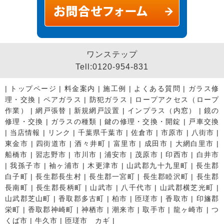
ワンステップ
Tell:0120-954-831
|
トップページ
|
料金案内
|
施工例
|
よくある質問
|
ガラス修
理・交換
|
ペアガラス
|
防犯ガラス
|
ロープアクセス（ロープ
作業）
|
網戸張替
|
新規網戸設置
|
インプラス（内窓）
|
鏡の
修理・交換
|
ガラスの種類
|
鍵の修理・交換・開錠
|
戸車交換
|
当店情報
|
リンク
|
千葉県千葉市
|
佐倉市
|
市原市
|
八街市
|
東金市
|
四街道市
|
酒々井町
|
富里市
|
成田市
|
大網白里市
|
船橋市
|
習志野市
|
市川市
|
浦安市
|
茂原市
|
印西市
|
白井市
|
我孫子市
|
袖ヶ浦市
|
木更津市
|
山武郡九十九里町
|
長生郡
白子町
|
長生郡長生村
|
長生郡一宮町
|
長生郡睦沢町
|
長生郡
長南町
|
長生郡長柄町
|
山武市
|
八千代市
|
山武郡横芝光町
|
山武郡芝山町
|
香取郡多古町
|
柏市
|
匝瑳市
|
香取市
|
印旛郡
栄町
|
香取郡神崎町
|
神栖市
|
潮来市
|
取手市
|
龍ヶ崎市
|
つ
くば市
|
牛久市
|
匝瑳市 カギ
|